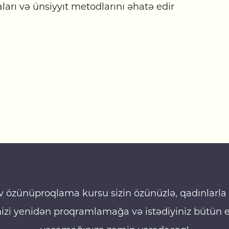
aları və ünsiyyıt metodlarını əhatə edir
v özünüproqlama kursu sizin özünüzlə, qadınlarla v
izi yenidən proqramlamağa və istədiyiniz bütün e