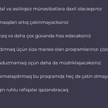
l və asılılıqsız münasibətlərə daxil olacaqsınız
 olmaqdan artıq çəkinməyəcksiniz
acaq və daha çox güvəndə hiss edəcəksiniz
rmaq üçün sizə maneə olan proqramlarınızı çözə
uduzmamaq üçün daha da müdrikləşəcəksiniz
 formalaşdırmaq bu proqramda heç də çətin olma
in ruhlu rəfiqələr qazandıracaq