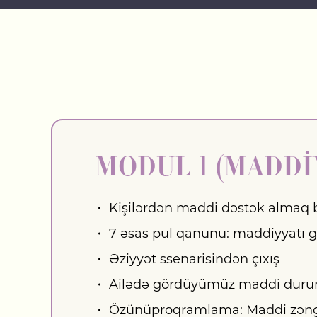
MODUL 1 (MADDİ
Kişilərdən maddi dəstək almaq b
7 əsas pul qanunu: maddiyyatı ge
Əziyyət ssenarisindən çıxış
Ailədə gördüyümüz maddi durumla
Özünüproqramlama: Maddi zəng