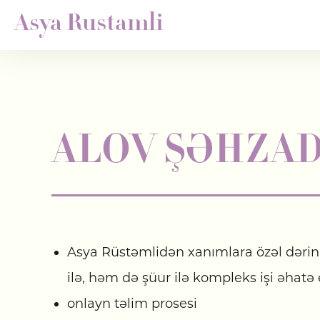
Asya Rustamli
ALOV ŞƏHZA
Asya Rüstəmlidən xanımlara özəl dəri
ilə, həm də şüur ilə kompleks işi əhatə 
onlayn təlim prosesi