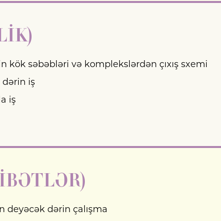
LİK)
in kök səbəbləri və komplekslərdən çıxış sxemi
 dərin iş
a iş
İBƏTLƏR)
n deyəcək dərin çalışma