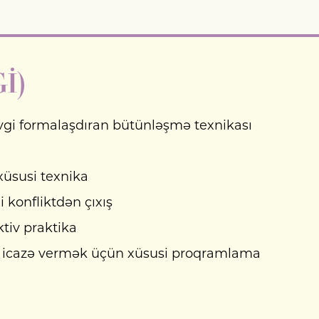
İ)
evgi formalaşdıran bütünləşmə texnikası
üsusi texnika
 konfliktdən çıxış
tiv praktika
nə icazə vermək üçün xüsusi proqramlama