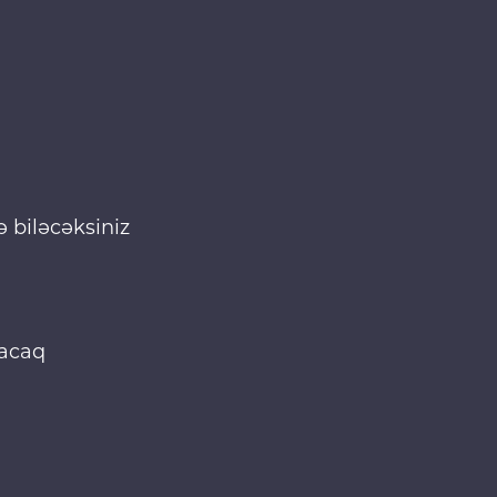
 biləcəksiniz
yacaq