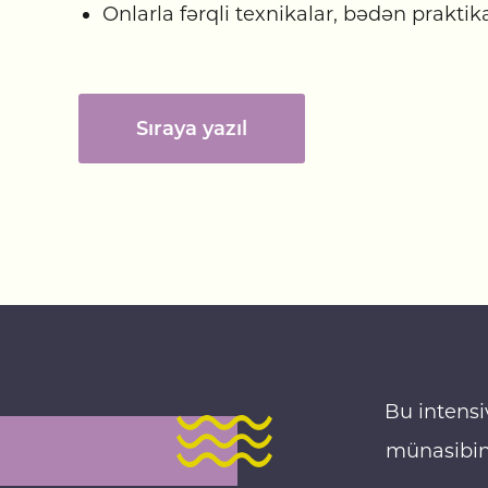
Onlarla fərqli texnikalar, bədən praktik
Sıraya yazıl
Bu intensi
münasibin