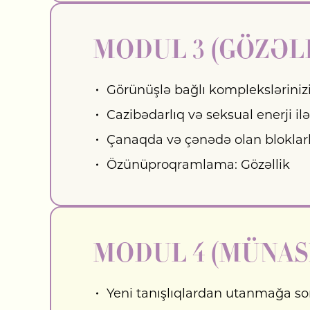
MODUL 3 (GÖZƏL
Görünüşlə bağlı kompleksləriniz
Cazibədarlıq və seksual enerji ilə
Çanaqda və çənədə olan bloklarl
Özünüproqramlama: Gözəllik
MODUL 4 (MÜNAS
Yeni tanışlıqlardan utanmağa so