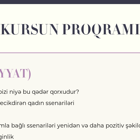
KURSUN PROQRAM
YYAT)
izi niyə bu qədər qorxudur?
cikdirən qadın ssenariləri
 bağlı ssenariləri yenidən və daha pozitiv şəki
inlik