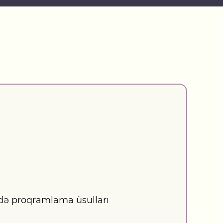
I
ldə proqramlama üsulları