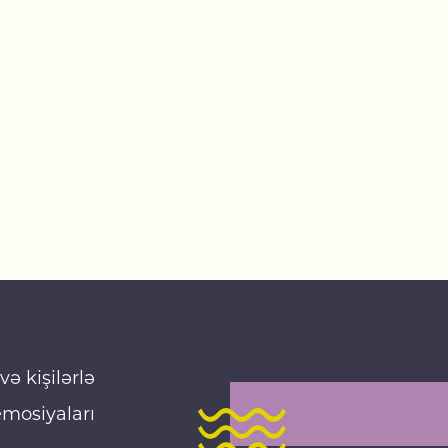
ə kişilərlə
mosiyaları