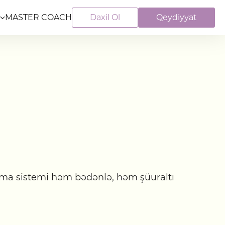
MASTER COACH
Daxil Ol
Qeydiyyat
ama sistemi həm bədənlə, həm şüuraltı