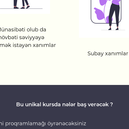
ünasibəti olub da
növbəti səviyyəyə
rmək istəyən xanımlar
Subay xanımlar
Bu unikal kursda nələr baş verəcək ?
kimi proqramlamağı öyrənəcəksiniz