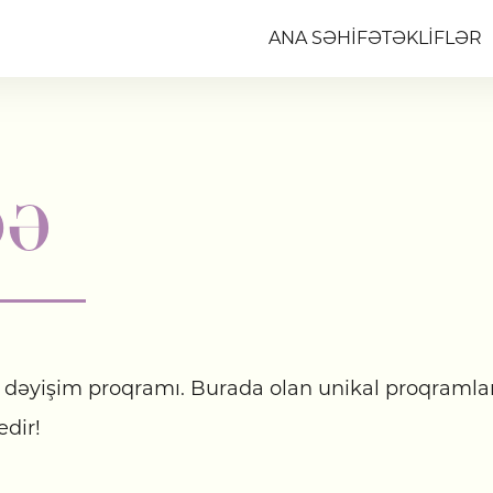
ANA SƏHİFƏ
TƏKLİFLƏR
DƏ
n dəyişim proqramı. Burada olan unikal proqraml
edir!