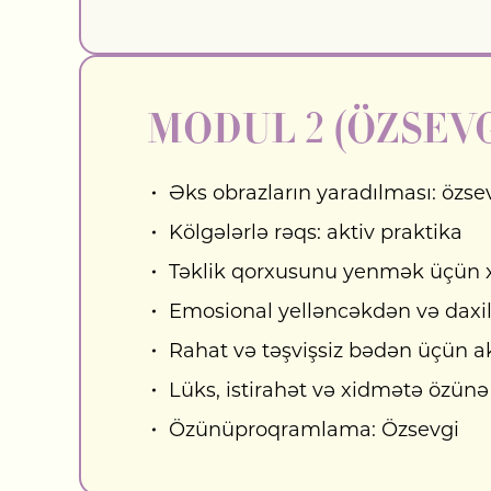
MODUL 2 (ÖZSEVG
Əks obrazların yaradılması: özs
Kölgələrlə rəqs: aktiv praktika
Təklik qorxusunu yenmək üçün x
Emosional yelləncəkdən və daxili
Rahat və təşvişsiz bədən üçün ak
Lüks, istirahət və xidmətə özü
Özünüproqramlama: Özsevgi