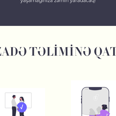
yaşamağınıza zəmin yaradacaq!
ADƏ TƏLİMİNƏ QAT