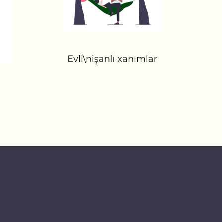
Evli\nişanlı xanımlar