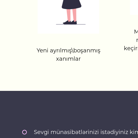
M
keçi
Yeni ayrılmış\boşanmış
xanımlar
Sevgi münasibətlərinizi istədiyiniz 